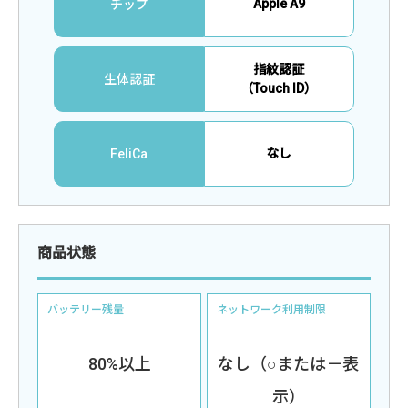
Apple A9
チップ
指紋認証
生体認証
（Touch ID）
なし
FeliCa
商品状態
バッテリー残量
ネットワーク利用制限
80%以上
なし（○または－表
示）